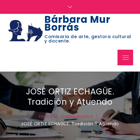
Skip
to
Bárbara Mur
content
Borrás
Comisaria de arte, gestora cultural
y docente.
Menu
JOSÉ ORTIZ ECHAGÜE.
Tradición y Atuendo
Home
Comisariados
JOSÉ ORTIZ ECHAGÜE. Tradición Y Atuendo