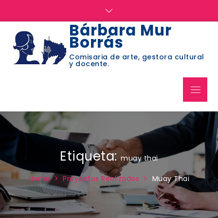
Skip
to
Bárbara Mur
content
Borrás
Comisaria de arte, gestora cultural
y docente.
Menu
Etiqueta:
muay thai
Home
Proyectos Realizados
Muay Thai